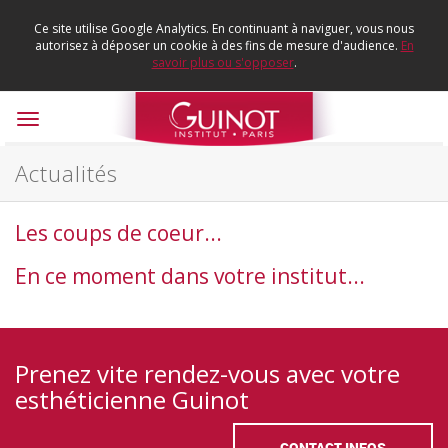
Ce site utilise Google Analytics. En continuant à naviguer, vous nous
autorisez à déposer un cookie à des fins de mesure d'audience.
En
savoir plus ou s'opposer
.
Toggle
navigation
Actualités
Les coups de coeur...
En ce moment dans votre institut...
Prenez vite rendez-vous avec votre
esthéticienne Guinot
CONTACT INFOS