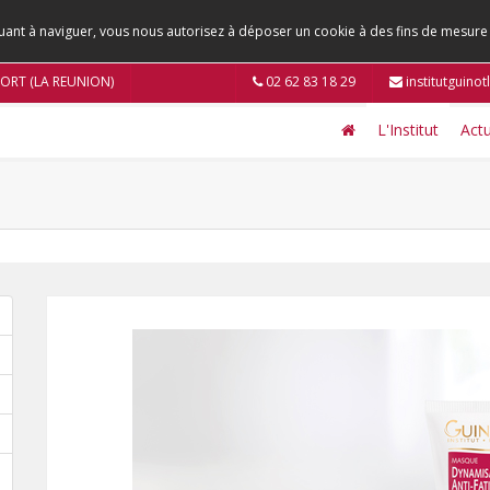
tinuant à naviguer, vous nous autorisez à déposer un cookie à des fins de mesur
 PORT (LA REUNION)
02 62 83 18 29
institutguino
L'Institut
Actu