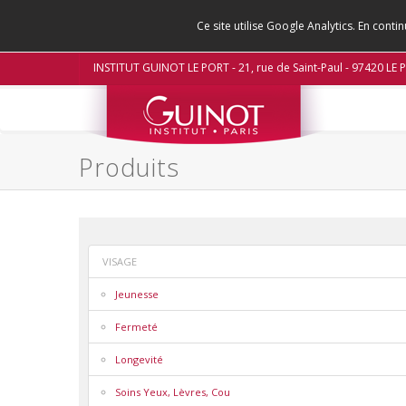
Ce site utilise Google Analytics. En con
INSTITUT GUINOT LE PORT - 21, rue de Saint-Paul - 97420 LE
Produits
VISAGE
Jeunesse
Fermeté
Longevité
Soins Yeux, Lèvres, Cou