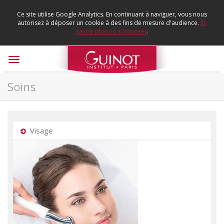
Ce site utilise Google Analytics. En continuant à naviguer, vous nous
autorisez à déposer un cookie à des fins de mesure d'audience.
En
savoir plus ou s'opposer
.
Toggle
navigation
Soins
Visage